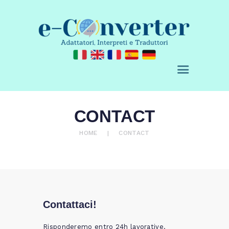
E-CONVERTER - AGENZIA DI
TRADUZIONE
Adattatori, Interpreti e Traduttori
ABOUT US
CONTACT
OUR SERVICES
PURCHASE A
HOME
CONTACT
SERVICE
BLOG
REQUEST A QUOTE
CONTACT
Contattaci!
0 ITEMS
€ 0,00
Risponderemo entro 24h lavorative.