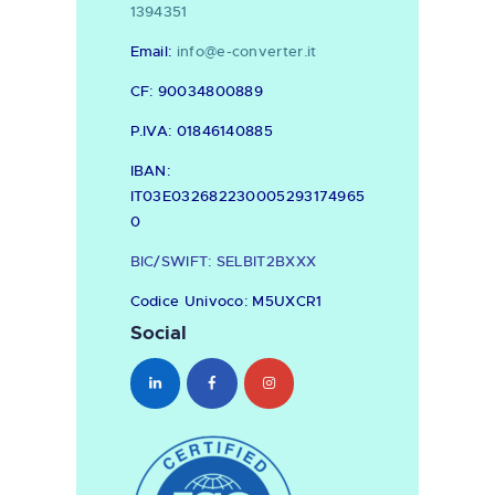
1394351
Email:
info@e-converter.it
CF: 90034800889
P.IVA: 01846140885
IBAN:
IT03E032682230005293174965
0
BIC/SWIFT: SELBIT2BXXX
Codice Univoco: M5UXCR1
Social