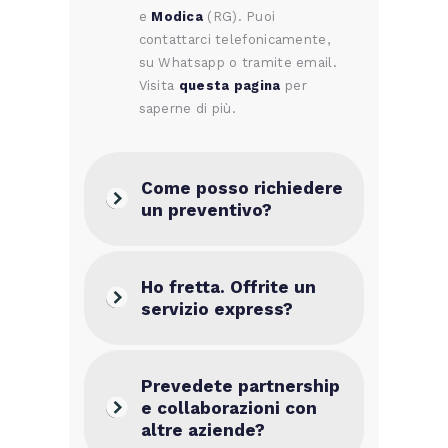
e
Modica
(RG). Puoi
contattarci telefonicamente,
su Whatsapp o tramite email.
Visita
questa pagina
per
saperne di più.
Come posso richiedere
un preventivo?
Ho fretta. Offrite un
servizio express?
Prevedete partnership
e collaborazioni con
altre aziende?