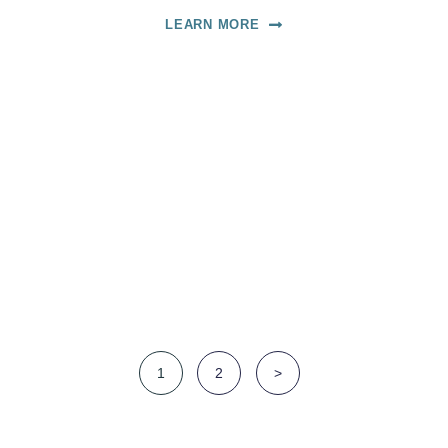
LEARN MORE
PAGE
1
PAGE
2
>