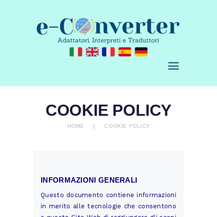
E-CONVERTER - AGENZIA DI
TRADUZIONE
Adattatori, Interpreti e Traduttori
CHI SIAMO
COOKIE POLICY
SERVIZI
ACQUISTA
HOME
COOKIE POLICY
BLOG
RICHIEDI UN
PREVENTIVO
INFORMAZIONI GENERALI
CONTATTI
Questo documento contiene informazioni
0 ITEMS
€ 0,00
in merito alle tecnologie che consentono