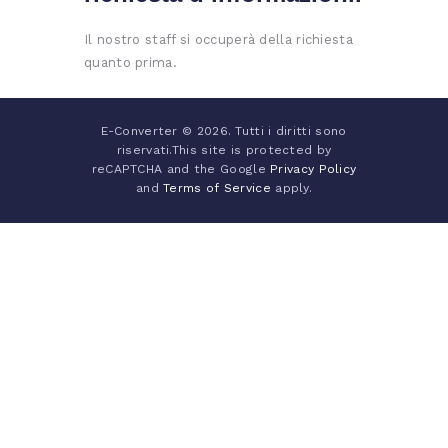
Il nostro staff si occuperà della richiesta
quanto prima.
E-Converter © 2026. Tutti i diritti sono
riservati.This site is protected by
reCAPTCHA and the Google
Privacy Policy
and
Terms of Service
apply.