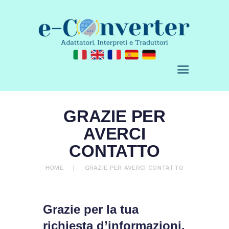
E-CONVERTER - AGENZIA DI
TRADUZIONE
Adattatori, Interpreti e Traduttori
CHI SIAMO
GRAZIE PER
SERVIZI
ACQUISTA
AVERCI
BLOG
CONTATTO
RICHIEDI UN
HOME
GRAZIE PER AVERCI CONTATTO
PREVENTIVO
CONTATTI
Grazie per la tua
0 ITEMS
€ 0,00
richiesta d’informazioni.