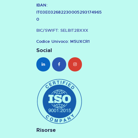
IBAN:
IT03E032682230005293174965
0
BIC/SWIFT: SELBIT2BXXX
Codice Univoco: M5UXCR1
Social
Risorse