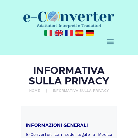
CHI SIAMO
E-CONVERTER - AGENZIA DI
SERVIZI
TRADUZIONE
ACQUISTA
Adattatori, Interpreti e Traduttori
BLOG
RICHIEDI UN
PREVENTIVO
CONTATTI
INFORMATIVA
0 ITEMS
€ 0,00
SULLA PRIVACY
HOME
INFORMATIVA SULLA PRIVACY
INFORMAZIONI GENERALI
E-Converter, con sede legale a Modica