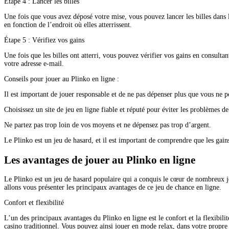
Étape 4 : Lancer les billes
Une fois que vous avez déposé votre mise, vous pouvez lancer les billes dans le
en fonction de l’endroit où elles atterrissent.
Étape 5 : Vérifiez vos gains
Une fois que les billes ont atterri, vous pouvez vérifier vos gains en consul
votre adresse e-mail.
Conseils pour jouer au Plinko en ligne :
Il est important de jouer responsable et de ne pas dépenser plus que vous ne 
Choisissez un site de jeu en ligne fiable et réputé pour éviter les problèmes de
Ne partez pas trop loin de vos moyens et ne dépensez pas trop d’argent.
Le Plinko est un jeu de hasard, et il est important de comprendre que les gains
Les avantages de jouer au Plinko en ligne
Le Plinko est un jeu de hasard populaire qui a conquis le cœur de nombreux jo
allons vous présenter les principaux avantages de ce jeu de chance en ligne.
Confort et flexibilité
L’un des principaux avantages du Plinko en ligne est le confort et la flexibil
casino traditionnel. Vous pouvez ainsi jouer en mode relax, dans votre propr