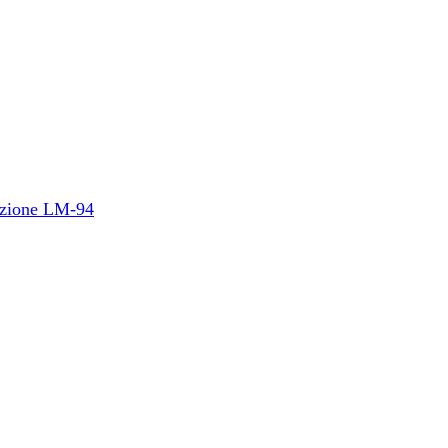
duzione LM-94