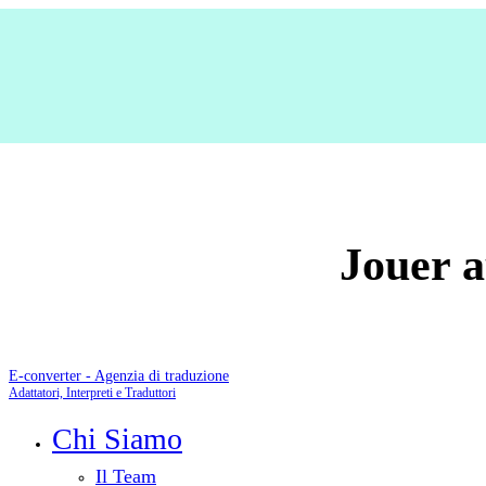
Jouer a
E-converter - Agenzia di traduzione
Adattatori, Interpreti e Traduttori
Chi Siamo
Il Team