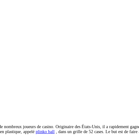
e nombreux joueurs de casino. Originaire des États-Unis, il a rapidement gagn
 en plastique, appelé
plinko ball
, dans un grille de 52 cases. Le but est de faire 