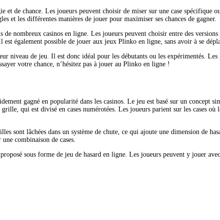
gie et de chance. Les joueurs peuvent choisir de miser sur une case spécifique o
gles et les différentes manières de jouer pour maximiser ses chances de gagner.
ans de nombreux casinos en ligne. Les joueurs peuvent choisir entre des versions 
 est également possible de jouer aux jeux Plinko en ligne, sans avoir à se dépl
leur niveau de jeu. Il est donc idéal pour les débutants ou les expérimentés. Les
essayer votre chance, n’hésitez pas à jouer au Plinko en ligne !
idement gagné en popularité dans les casinos. Le jeu est basé sur un concept sim
grille, qui est divisé en cases numérotées. Les joueurs parient sur les cases où l
illes sont lâchées dans un système de chute, ce qui ajoute une dimension de has
r une combinaison de cases.
 proposé sous forme de jeu de hasard en ligne. Les joueurs peuvent y jouer ave