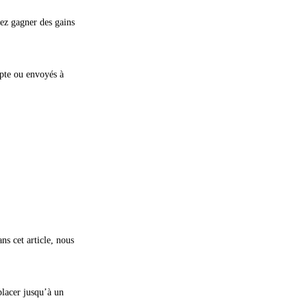
vez gagner des gains
mpte ou envoyés à
ns cet article, nous
placer jusqu’à un