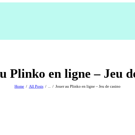
u Plinko en ligne – Jeu d
Home
All Posts
...
Jouer au Plinko en ligne – Jeu de casino