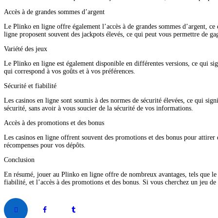
Accès à de grandes sommes d’argent
Le Plinko en ligne offre également l’accès à de grandes sommes d’argent, ce q
ligne proposent souvent des jackpots élevés, ce qui peut vous permettre de g
Variété des jeux
Le Plinko en ligne est également disponible en différentes versions, ce qui si
qui correspond à vos goûts et à vos préférences.
Sécurité et fiabilité
Les casinos en ligne sont soumis à des normes de sécurité élevées, ce qui sign
sécurité, sans avoir à vous soucier de la sécurité de vos informations.
Accès à des promotions et des bonus
Les casinos en ligne offrent souvent des promotions et des bonus pour attire
récompenses pour vos dépôts.
Conclusion
En résumé, jouer au Plinko en ligne offre de nombreux avantages, tels que le co
fiabilité, et l’accès à des promotions et des bonus. Si vous cherchez un jeu de 