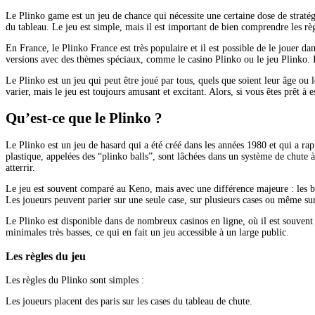
Le Plinko game est un jeu de chance qui nécessite une certaine dose de straté
du tableau. Le jeu est simple, mais il est important de bien comprendre les rè
En France, le Plinko France est très populaire et il est possible de le jouer d
versions avec des thèmes spéciaux, comme le casino Plinko ou le jeu Plinko. Il
Le Plinko est un jeu qui peut être joué par tous, quels que soient leur âge ou 
varier, mais le jeu est toujours amusant et excitant. Alors, si vous êtes prêt à 
Qu’est-ce que le Plinko ?
Le Plinko est un jeu de hasard qui a été créé dans les années 1980 et qui a rap
plastique, appelées des “plinko balls”, sont lâchées dans un système de chute à 
atterrir.
Le jeu est souvent comparé au Keno, mais avec une différence majeure : les b
Les joueurs peuvent parier sur une seule case, sur plusieurs cases ou même su
Le Plinko est disponible dans de nombreux casinos en ligne, où il est souvent
minimales très basses, ce qui en fait un jeu accessible à un large public.
Les règles du jeu
Les règles du Plinko sont simples :
Les joueurs placent des paris sur les cases du tableau de chute.