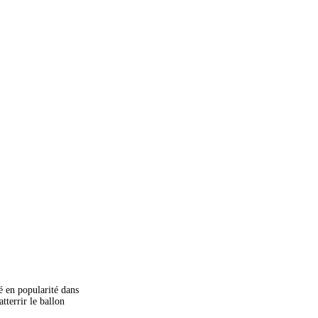
é en popularité dans
atterrir le ballon