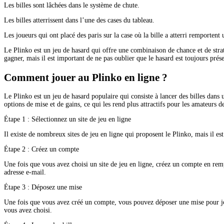
Les billes sont lâchées dans le système de chute.
Les billes atterrissent dans l’une des cases du tableau.
Les joueurs qui ont placé des paris sur la case où la bille a atterri remporten
Le Plinko est un jeu de hasard qui offre une combinaison de chance et de stra
gagner, mais il est important de ne pas oublier que le hasard est toujours prése
Comment jouer au Plinko en ligne ?
Le Plinko est un jeu de hasard populaire qui consiste à lancer des billes dans 
options de mise et de gains, ce qui les rend plus attractifs pour les amateurs d
Étape 1 : Sélectionnez un site de jeu en ligne
Il existe de nombreux sites de jeu en ligne qui proposent le Plinko, mais il est
Étape 2 : Créez un compte
Une fois que vous avez choisi un site de jeu en ligne, créez un compte en remp
adresse e-mail.
Étape 3 : Déposez une mise
Une fois que vous avez créé un compte, vous pouvez déposer une mise pour jo
vous avez choisi.