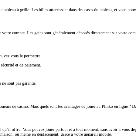
 tableau à grille. Les billes atterrissent dans des cases du tableau, et vous pou
tant votre compte. Les gains sont généralement déposés directement sur votre co
pouvez vous le permettre.
 sécurité et de paiement.
 ne sont pas garantis.
ueurs de casino. Mais quels sont les avantages de jouer au Plinko en ligne ? Da
ité qu’il offre. Vous pouvez jouer partout et à tout moment, sans avoir à vous dé
e maison, ou même en déplacement, grâce à votre appareil mobile.