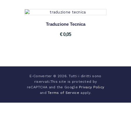
Traduzione Tecnica
€
0
05
E-Converter © 2026. Tutti i diritti sono
riservati.This site is protected by
reCAPTCHA and the Google
Privacy Policy
and
Terms of Service
apply.
Italiano