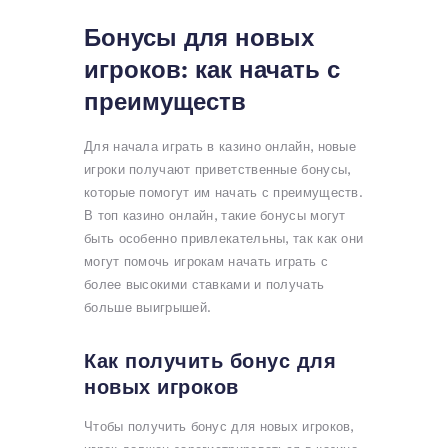
Бонусы для новых
игроков: как начать с
преимуществ
Для начала играть в казино онлайн, новые
игроки получают приветственные бонусы,
которые помогут им начать с преимуществ.
В топ казино онлайн, такие бонусы могут
быть особенно привлекательны, так как они
могут помочь игрокам начать играть с
более высокими ставками и получать
больше выигрышей.
Как получить бонус для
новых игроков
Чтобы получить бонус для новых игроков,