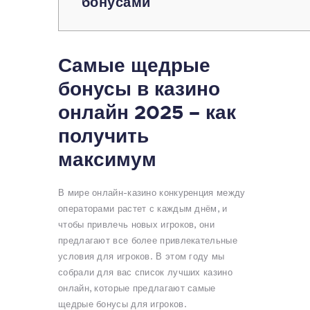
бонусами
Самые щедрые
бонусы в казино
онлайн 2025 – как
получить
максимум
В мире онлайн-казино конкуренция между
операторами растет с каждым днём, и
чтобы привлечь новых игроков, они
предлагают все более привлекательные
условия для игроков. В этом году мы
собрали для вас список лучших казино
онлайн, которые предлагают самые
щедрые бонусы для игроков.