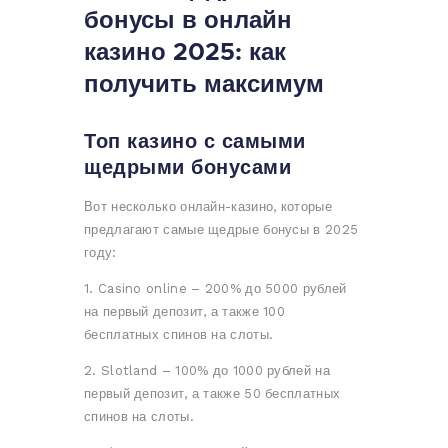
бонусы в онлайн
казино 2025: как
получить максимум
Топ казино с самыми
щедрыми бонусами
Вот несколько онлайн-казино, которые
предлагают самые щедрые бонусы в 2025
году:
1. Casino online – 200% до 5000 рублей
на первый депозит, а также 100
бесплатных спинов на слоты.
2. Slotland – 100% до 1000 рублей на
первый депозит, а также 50 бесплатных
спинов на слоты.