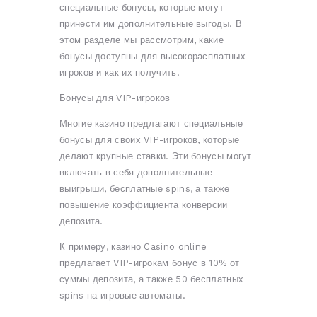
специальные бонусы, которые могут
принести им дополнительные выгоды. В
этом разделе мы рассмотрим, какие
бонусы доступны для высокорасплатных
игроков и как их получить.
Бонусы для VIP-игроков
Многие казино предлагают специальные
бонусы для своих VIP-игроков, которые
делают крупные ставки. Эти бонусы могут
включать в себя дополнительные
выигрыши, бесплатные spins, а также
повышение коэффициента конверсии
депозита.
К примеру, казино Casino online
предлагает VIP-игрокам бонус в 10% от
суммы депозита, а также 50 бесплатных
spins на игровые автоматы.