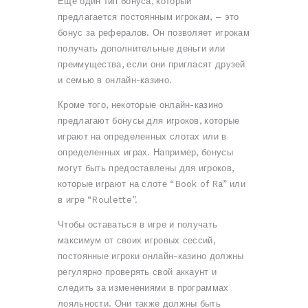
Еще один тип бонуса, который
предлагается постоянным игрокам, – это
бонус за рефералов. Он позволяет игрокам
получать дополнительные деньги или
преимущества, если они пригласят друзей
и семью в онлайн-казино.
Кроме того, некоторые онлайн-казино
предлагают бонусы для игроков, которые
играют на определенных слотах или в
определенных играх. Например, бонусы
могут быть предоставлены для игроков,
которые играют на слоте “Book of Ra” или
в игре “Roulette”.
Чтобы оставаться в игре и получать
максимум от своих игровых сессий,
постоянные игроки онлайн-казино должны
регулярно проверять свой аккаунт и
следить за изменениями в программах
лояльности. Они также должны быть