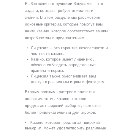
Выбор казино с лучшими бонусами – это
задача, которая требует внимания и
знаний. В этом разделе мы рассмотрим
основные критерии, которые помогут вам
найти казино, которое соответствует вашим
потребностям и предпочтениям.
Лицензия – это гарантия безопасности и
честности казино.
Казино, которое имеет лицензию,
обязано соблюдать определенные
правила и нормы.
Лицензия также обеспечивает вам
доступ к различным играм и функциям.
Вторым важным критерием является
ассортимент иг. Казино, которое
предлагает широкий выбор иг, является
более привлекательным для игроков.
Казино, которое предлагает широкий
выбор иг, может удовлетворить различные