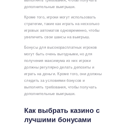
выполнять требования, чтобы получать
дополнительные выигрыши.
Кроме того, игроки могут использовать
стратегии, такие как играть на несколько
игровых автоматов одновременно, чтобы
увеличить свои шансы на выигрыш.
Бонусы для высокорасплатных игроков
могут быть очень выгодными, но для
получения максимума из них игроки
должны регулярно делать депозиты и
играть на деньги. Кроме того, они должны
следить за условиями бонусов и
выполнять требования, чтобы получать
дополнительные выигрыши.
Как выбрать казино с
лучшими бонусами