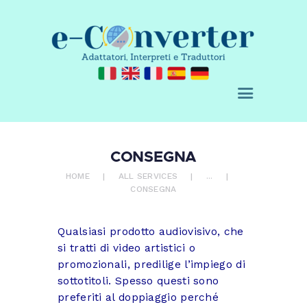
E-CONVERTER - AGENZIA DI
TRADUZIONE
Adattatori, Interpreti e Traduttori
CHI SIAMO
SERVIZI
CONSEGNA
ACQUISTA
HOME
ALL SERVICES
...
CONSEGNA
BLOG
RICHIEDI UN
Qualsiasi prodotto audiovisivo, che
PREVENTIVO
si tratti di video artistici o
CONTATTI
promozionali, predilige l’impiego di
0 ITEMS
€ 0,00
sottotitoli. Spesso questi sono
preferiti al doppiaggio perché