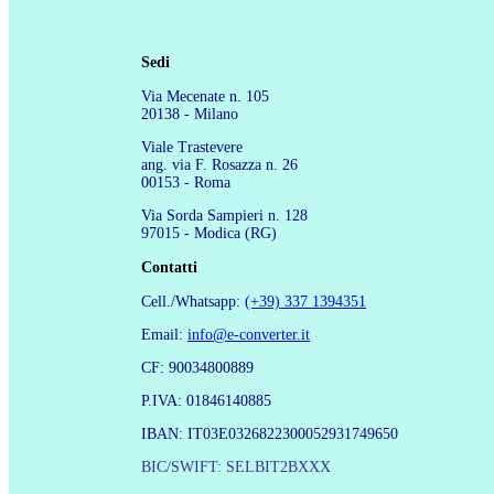
Sedi
Via Mecenate n. 105
20138 - Milano
Viale Trastevere
ang. via F. Rosazza n. 26
00153 - Roma
Via Sorda Sampieri n. 128
97015 - Modica (RG)
Contatti
Cell./Whatsapp:
(+39) 337 1394351
Email:
info@e-converter.it
CF: 90034800889
P.IVA: 01846140885
IBAN: IT03E0326822300052931749650
BIC/SWIFT: SELBIT2BXXX