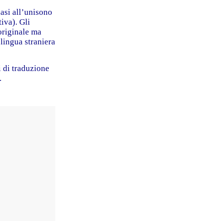
uasi all’unisono
iva). Gli
 originale ma
 lingua straniera
i di traduzione
.