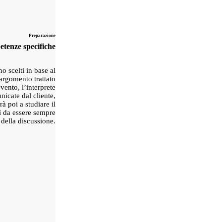
Preparazione
tenze specifiche
o scelti in base al
l’argomento trattato
vento, l’interprete
icate dal cliente,
à poi a studiare il
sì da essere sempre
 della discussione.