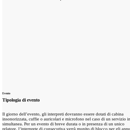
Evento
Tipologia di evento
Il giorno dell’evento, gli interpreti dovranno essere dotati di cabina
insonorizzata, cuffie o auricolari e microfono nel caso di un servizio i
simultanea. Per un evento di breve durata o in presenza di un unico
relatore, l’interprete di consecutiva verrà munito di blocco per gli appu