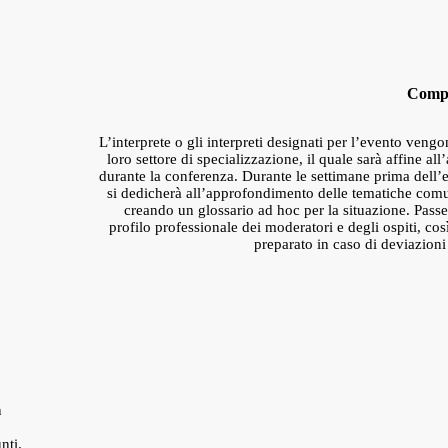
Compe
L’interprete o gli interpreti designati per l’evento vengon
loro settore di specializzazione, il quale sarà affine al
durante la conferenza. Durante le settimane prima dell’e
si dedicherà all’approfondimento delle tematiche comun
creando un glossario ad hoc per la situazione. Passer
profilo professionale dei moderatori e degli ospiti, co
preparato in caso di deviazioni
n
nti.