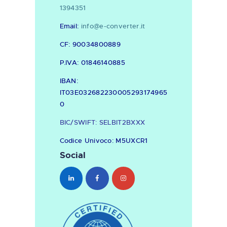
1394351
Email:
info@e-converter.it
CF: 90034800889
P.IVA: 01846140885
IBAN:
IT03E032682230005293174965
0
BIC/SWIFT: SELBIT2BXXX
Codice Univoco: M5UXCR1
Social