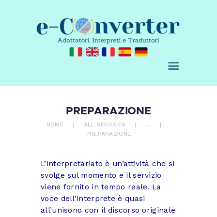
E-CONVERTER - AGENZIA DI
TRADUZIONE
Adattatori, Interpreti e Traduttori
CHI SIAMO
SERVIZI
PREPARAZIONE
ACQUISTA
HOME
ALL SERVICES
...
PREPARAZIONE
BLOG
RICHIEDI UN
L’interpretariato è un’attività che si
PREVENTIVO
svolge sul momento e il servizio
CONTATTI
viene fornito in tempo reale. La
0 ITEMS
€ 0,00
voce dell’interprete è quasi
all’unisono con il discorso originale