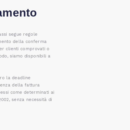
gamento
assi segue regole
mento della conferma
er clienti comprovati o
odo, siamo disponibili a
tro la deadline
enza della fattura
eressi come determinati ai
/2002, senza necessità di