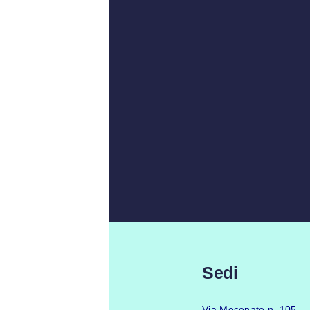
Sedi
Via Mecenate n. 105