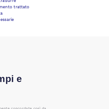
tradurre
omento trattato
ta
essarie
mpi e
amente concordate così da