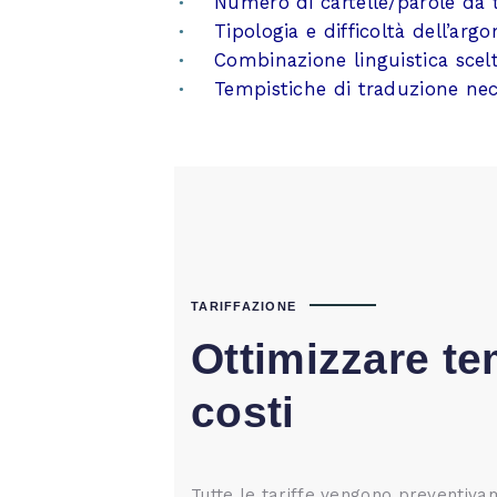
Numero di cartelle/parole da 
Tipologia e difficoltà dell’arg
Combinazione linguistica scel
Tempistiche di traduzione nec
TARIFFAZIONE
Ottimizzare te
costi
Tutte le tariffe vengono preventiv