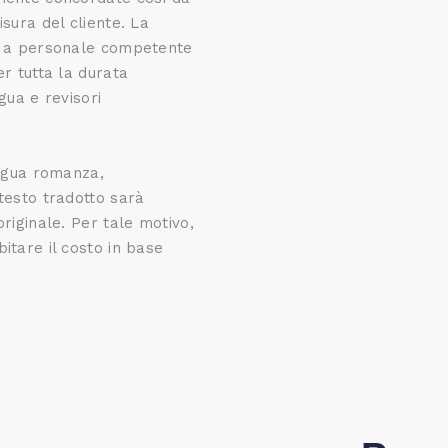
sura del cliente. La
ta a personale competente
er tutta la durata
gua e revisori
ingua romanza,
testo tradotto sarà
riginale. Per tale motivo,
itare il costo in base