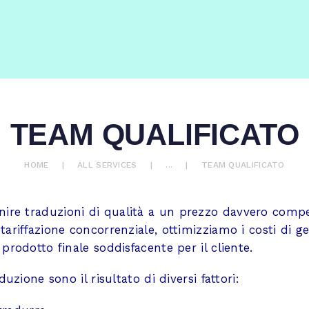
CHI SIAMO
ONVERTER - AGENZIA DI TRADUZ
SERVIZI
Adattatori, Interpreti e Traduttori
ACQUISTA
BLOG
TEAM QUALIFICATO
RICHIEDI UN
HOME
ALL SERVICES
...
TEAM QUALIFICATO
PREVENTIVO
re traduzioni di qualità a un prezzo davvero compet
CONTATTI
tariffazione concorrenziale, ottimizziamo i costi di g
 prodotto finale soddisfacente per il cliente.
0 ITEMS
€ 0,00
duzione sono il risultato di diversi fattori: