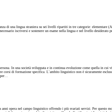
nza di una lingua straniera su sei livelli ripartiti in tre categorie: elementare 
necessario iscriversi e sostenere un esame nella lingua e nel livello desiderato p
persona. In una società sviluppata e in continua evoluzione come quella in cui v
re corsi di formazione specifica. L’ambito linguistico non è sicuramente esclus
e per…
nni opera nel campo linguistico offrendo i più svariati servizi. Per questo m