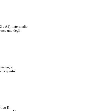
(A2 e A1), intermedio
resso uno degli
iviamo, è
o da questo
otivo E-