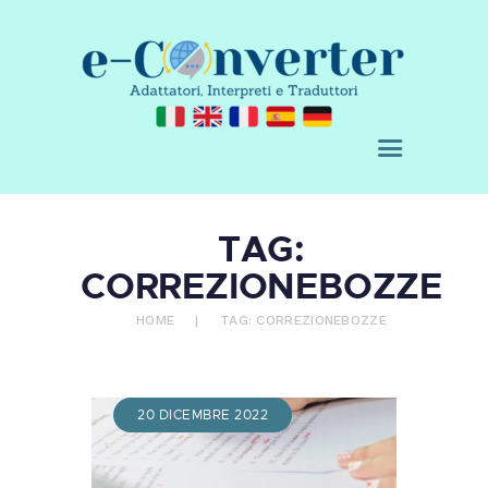
E-CONVERTER - AGENZIA DI
TRADUZIONE
Adattatori, Interpreti e Traduttori
CHI SIAMO
TAG:
SERVIZI
CORREZIONEBOZZE
ACQUISTA
BLOG
HOME
TAG: CORREZIONEBOZZE
RICHIEDI UN
PREVENTIVO
CONTATTI
20 DICEMBRE 2022
0 ITEMS
€ 0,00