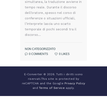
simultanea, la traduzione avviene in
tempo reale. Durante il discorso
dell’oratore, spesso nel corso di
conferenze o situazioni ufficiali,
l’interprete lascia uno scarto
temporale di pochi secondi tra il
discorso…
NON CATEGORIZZATO
0
COMMENTS
0
LIKES
E-Converter © 2026. Tutti i diritti sono
riservati.This site is protected by
reCAPTCHA and the Google
Privacy Policy
and
Terms of Service
apply.