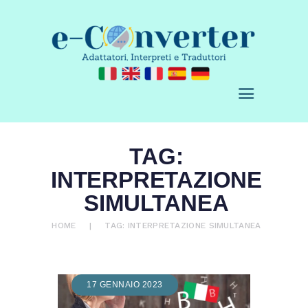
E-CONVERTER - AGENZIA DI
TRADUZIONE
Adattatori, Interpreti e Traduttori
CHI SIAMO
TAG:
SERVIZI
ACQUISTA
INTERPRETAZIONE
BLOG
SIMULTANEA
RICHIEDI UN
HOME
TAG: INTERPRETAZIONE SIMULTANEA
PREVENTIVO
CONTATTI
0 ITEMS
€ 0,00
17 GENNAIO 2023