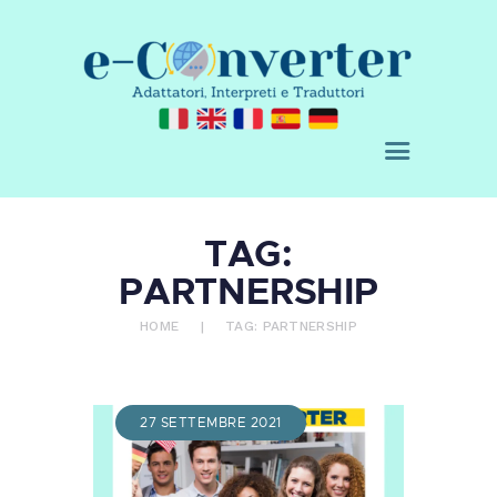
E-CONVERTER - AGENZIA DI
TRADUZIONE
Adattatori, Interpreti e Traduttori
CHI SIAMO
TAG:
SERVIZI
PARTNERSHIP
ACQUISTA
BLOG
HOME
TAG: PARTNERSHIP
RICHIEDI UN
PREVENTIVO
CONTATTI
27 SETTEMBRE 2021
0 ITEMS
€ 0,00