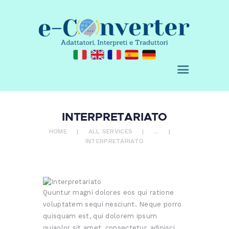
E-CONVERTER - AGENZIA DI
TRADUZIONE
Adattatori, Interpreti e Traduttori
CHI SIAMO
SERVIZI
INTERPRETARIATO
ACQUISTA
HOME
ALL SERVICES
...
INTERPRETARIATO
BLOG
RICHIEDI UN
PREVENTIVO
CONTATTI
Quuntur magni dolores eos qui ratione
voluptatem sequi nesciunt. Neque porro
0 ITEMS
€ 0,00
quisquam est, qui dolorem ipsum
quiaolor sit amet, consectetur, adipisci