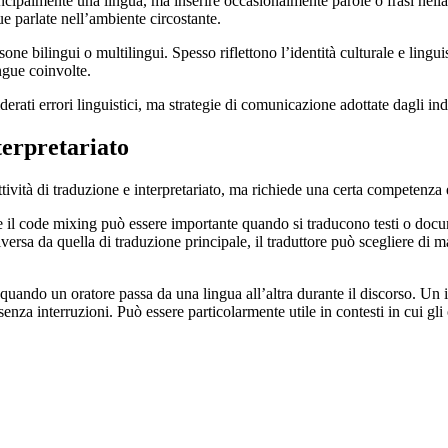
ipalmente una lingua, ma inserire occasionalmente parole o frasi nella 
ue parlate nell’ambiente circostante.
e bilingui o multilingui. Spesso riflettono l’identità culturale e lingui
ingue coinvolte.
ati errori linguistici, ma strategie di comunicazione adottate dagli indi
terpretariato
ività di traduzione e interpretariato, ma richiede una certa competenza e 
 il code mixing può essere importante quando si traducono testi o docu
versa da quella di traduzione principale, il traduttore può scegliere di m
 quando un oratore passa da una lingua all’altra durante il discorso. Un 
enza interruzioni. Può essere particolarmente utile in contesti in cui gl