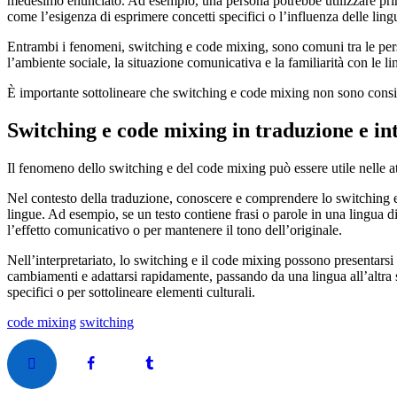
medesimo enunciato. Ad esempio, una persona potrebbe utilizzare princ
come l’esigenza di esprimere concetti specifici o l’influenza delle ling
Entrambi i fenomeni, switching e code mixing, sono comuni tra le person
l’ambiente sociale, la situazione comunicativa e la familiarità con le l
È importante sottolineare che switching e code mixing non sono consider
Switching e code mixing in traduzione e in
Il fenomeno dello switching e del code mixing può essere utile nelle att
Nel contesto della traduzione, conoscere e comprendere lo switching e
lingue. Ad esempio, se un testo contiene frasi o parole in una lingua di
l’effetto comunicativo o per mantenere il tono dell’originale.
Nell’interpretariato, lo switching e il code mixing possono presentarsi
cambiamenti e adattarsi rapidamente, passando da una lingua all’altra s
specifici o per sottolineare elementi culturali.
code mixing
switching