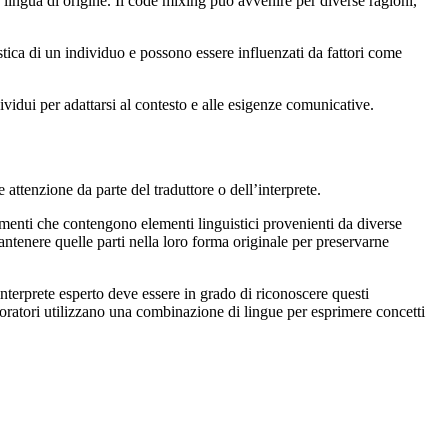
lingua di origine. Il code mixing può avvenire per diverse ragioni,
stica di un individuo e possono essere influenzati da fattori come
vidui per adattarsi al contesto e alle esigenze comunicative.
attenzione da parte del traduttore o dell’interprete.
menti che contengono elementi linguistici provenienti da diverse
antenere quelle parti nella loro forma originale per preservarne
interprete esperto deve essere in grado di riconoscere questi
i oratori utilizzano una combinazione di lingue per esprimere concetti