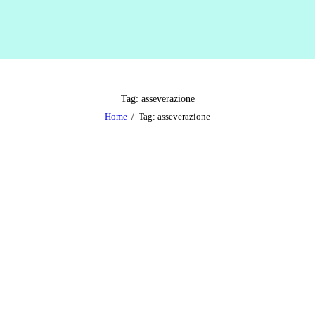
CHI SIAMO
SERVIZI
E-converter - Agenzia di traduzione
Adattatori, Interpreti e Traduttori
ACQUISTA
Tag: asseverazione
Home
Tag: asseverazione
BLOG
RICHIEDI UN
PREVENTIVO
CONTATTI