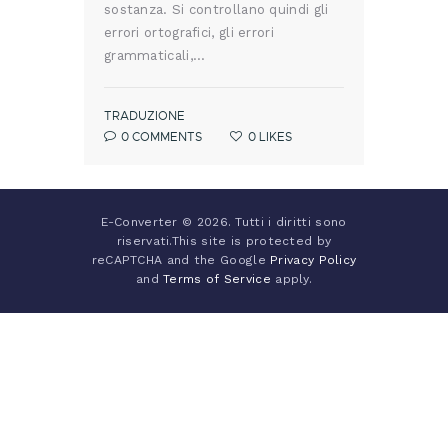
sostanza. Si controllano quindi gli
errori ortografici, gli errori
grammaticali,…
TRADUZIONE
0
COMMENTS
0
LIKES
E-Converter © 2026. Tutti i diritti sono
riservati.This site is protected by
reCAPTCHA and the Google
Privacy Policy
and
Terms of Service
apply.
Italiano