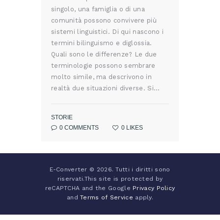
singolo, una famiglia o di una
comunità possono convivere più
sistemi linguistici. Di qui nascono i
termini bilinguismo e diglossia.
Quali sono le differenze? Le due
terminologie possono sembrare
molto simile, ma descrivono in
realtà due situazioni diverse. Si…
STORIE
0
COMMENTS
0
LIKES
E-Converter © 2026. Tutti i diritti sono
riservati.This site is protected by
reCAPTCHA and the Google
Privacy Policy
and
Terms of Service
apply.