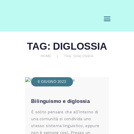
CHI SIAMO
E-CONVERTER - AGENZIA DI
SERVIZI
TRADUZIONE
ACQUISTA
Adattatori, Interpreti e Traduttori
BLOG
RICHIEDI UN
TAG: DIGLOSSIA
PREVENTIVO
HOME
TAG: DIGLOSSIA
CONTATTI
0 ITEMS
€ 0,00
6 GIUGNO 2023
Bilinguismo e diglossia
È solito pensare che all’interno di
una comunità si condivida uno
stesso sistema linguistico, eppure
non è sempre così. Presso un