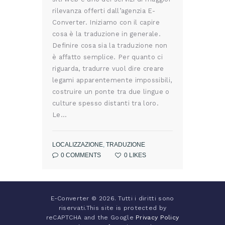
rilevanza offerti dall’agenzia E-
Converter. Iniziamo con il capire
cosa è la traduzione in generale.
Definire cosa sia la traduzione non
è affatto semplice. Per quanto ci
riguarda, tradurre vuol dire creare
legami apparentemente impossibili,
costruire un ponte tra due lingue o
culture spesso distanti tra loro.
Le…
LOCALIZZAZIONE
,
TRADUZIONE
0
COMMENTS
0
LIKES
E-Converter © 2026. Tutti i diritti sono
riservati.This site is protected by
reCAPTCHA and the Google
Privacy Policy