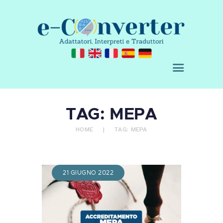
E-CONVERTER - AGENZIA DI
TRADUZIONE
Adattatori, Interpreti e Traduttori
CHI SIAMO
TAG: MEPA
SERVIZI
ACQUISTA
HOME
TAG: MEPA
BLOG
RICHIEDI UN
PREVENTIVO
21 GIUGNO 2022
CONTATTI
0 ITEMS
€ 0,00