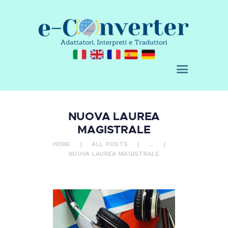
CHI SIAMO
E-CONVERTER - AGENZIA DI
SERVIZI
TRADUZIONE
ACQUISTA
Adattatori, Interpreti e Traduttori
BLOG
RICHIEDI UN
PREVENTIVO
CONTATTI
NUOVA LAUREA
0 ITEMS
€ 0,00
MAGISTRALE
HOME
ALL POSTS
...
NUOVA LAUREA MAGISTRALE