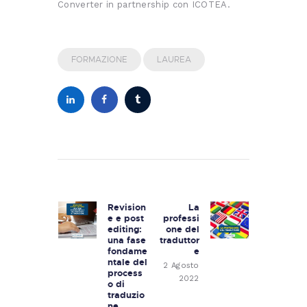
Converter in partnership con ICOTEA.
FORMAZIONE
LAUREA
Navigazione
articoli
Revision
La
Previous
Next
e e post
professi
post:
post:
editing:
one del
una fase
traduttor
fondame
e
ntale del
2 Agosto
process
2022
o di
traduzio
ne