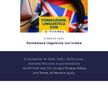
8 MARZO 2022
Formazione linguistica con Icotea
E-Converter © 2026. Tutti i diritti sono
riservati.This site is protected by
reCAPTCHA and the Google
Privacy Policy
and
Terms of Service
apply.
Italiano