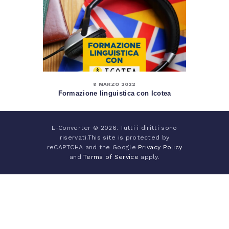
8 MARZO 2022
Formazione linguistica con Icotea
E-Converter © 2026. Tutti i diritti sono
riservati.This site is protected by
reCAPTCHA and the Google
Privacy Policy
and
Terms of Service
apply.
Italiano