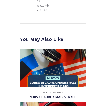
12
Settembr
e 2023
You May Also Like
19 LUGLIO 2022
NUOVA LAUREA MAGISTRALE