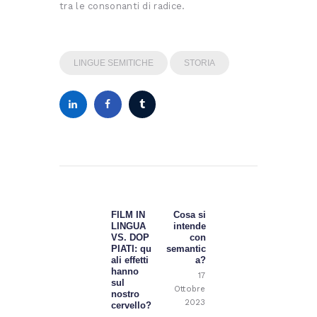
tra le consonanti di radice.
LINGUE SEMITICHE
STORIA
Navigazione
articoli
FILM IN
Cosa si
Previous
Next
LINGUA
intende
post:
post:
VS. DOP
con
PIATI: qu
semantic
ali effetti
a?
hanno
17
sul
Ottobre
nostro
2023
cervello?