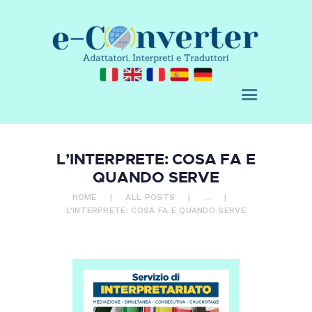
CHI SIAMO
E-CONVERTER - AGENZIA DI
SERVIZI
TRADUZIONE
ACQUISTA
Adattatori, Interpreti e Traduttori
BLOG
RICHIEDI UN
PREVENTIVO
CONTATTI
L’INTERPRETE: COSA FA E
0 ITEMS
€ 0,00
QUANDO SERVE
HOME
ALL POSTS
...
L’INTERPRETE: COSA FA E QUANDO SERVE