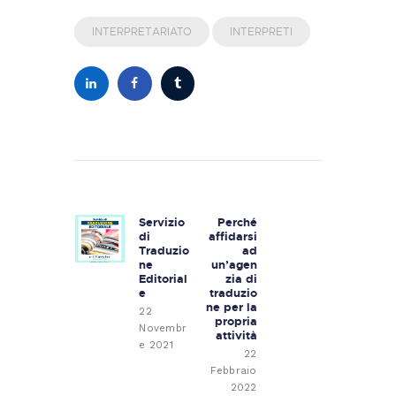
INTERPRETARIATO
INTERPRETI
Navigazione
articoli
Servizio
Perché
Previous
Next
di
affidarsi
post:
post:
Traduzio
ad
ne
un’agen
Editorial
zia di
e
traduzio
ne per la
22
propria
Novembr
attività
e 2021
22
Febbraio
2022