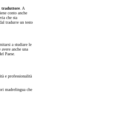
i
traduttore
. A
tiene conto anche
ria che sta
dal tradurre un testo
itarsi a studiare le
ve avere anche una
del Paese.
tà e professionalità
ttori madrelingua che