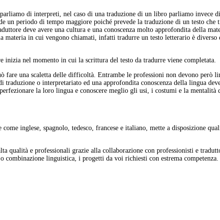
parliamo di interpreti, nel caso di una traduzione di un libro parliamo invece d
iede un periodo di tempo maggiore poiché prevede la traduzione di un testo che 
l traduttore deve avere una cultura e una conoscenza molto approfondita della mate
la materia in cui vengono chiamati, infatti tradurre un testo letterario è diverso 
e inizia nel momento in cui la scrittura del testo da tradurre viene completata.
ò fare una scaletta delle difficoltà. Entrambe le professioni non devono però lim
 di traduzione o interpretariato ed una approfondita conoscenza della lingua de
perfezionare la loro lingua e conoscere meglio gli usi, i costumi e la mentalità 
e come inglese, spagnolo, tedesco, francese e italiano, mette a disposizione quali
lta qualità e professionali grazie alla collaborazione con professionisti e tradu
o combinazione linguistica, i progetti da voi richiesti con estrema competenza.