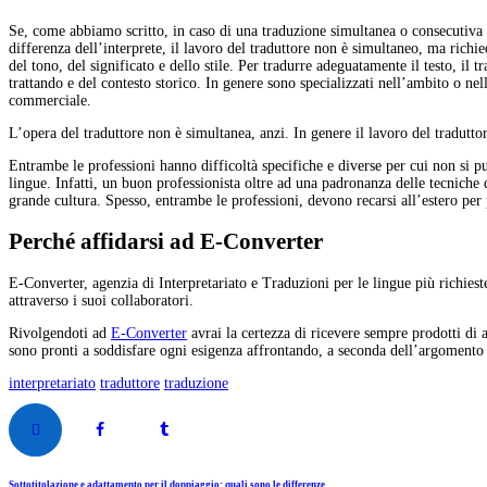
Se, come abbiamo scritto, in caso di una traduzione simultanea o consecutiva 
differenza dell’interprete, il lavoro del traduttore non è simultaneo, ma rich
del tono, del significato e dello stile. Per tradurre adeguatamente il testo, i
trattando e del contesto storico. In genere sono specializzati nell’ambito o nel
commerciale.
L’opera del traduttore non è simultanea, anzi. In genere il lavoro del traduttor
Entrambe le professioni hanno difficoltà specifiche e diverse per cui non si pu
lingue. Infatti, un buon professionista oltre ad una padronanza delle tecniche
grande cultura. Spesso, entrambe le professioni, devono recarsi all’estero per 
Perché affidarsi ad E-Converter
E-Converter, agenzia di Interpretariato e Traduzioni per le lingue più richiest
attraverso i suoi collaboratori.
Rivolgendoti ad
E-Converter
avrai la certezza di ricevere sempre prodotti di a
sono pronti a soddisfare ogni esigenza affrontando, a seconda dell’argomento 
interpretariato
traduttore
traduzione
Previous
Sottotitolazione e adattamento per il doppiaggio: quali sono le differenze