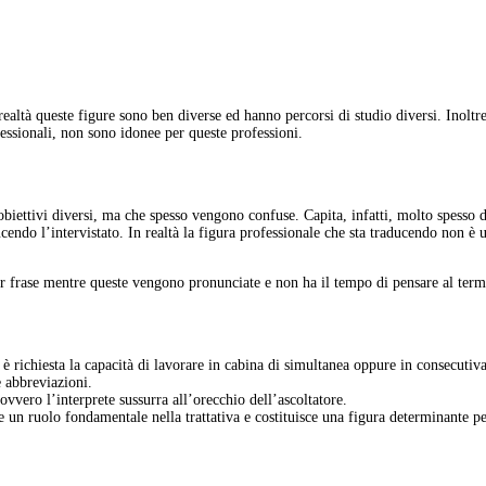
 realtà queste figure sono ben diverse ed hanno percorsi di studio diversi. Inolt
essionali, non sono idonee per queste professioni.
biettivi diversi, ma che spesso vengono confuse. Capita, infatti, molto spesso 
ucendo l’intervistato. In realtà la figura professionale che sta traducendo non è
r frase mentre queste vengono pronunciate e non ha il tempo di pensare al term
e è richiesta la capacità di lavorare in cabina di simultanea oppure in consecutiv
e abbreviazioni.
 ovvero l’interprete sussurra all’orecchio dell’ascoltatore.
e un ruolo fondamentale nella trattativa e costituisce una figura determinante per