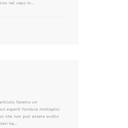
verso nel caso in…
 articolo faremo un
i esperti fornisce molteplici
sso che non può essere svolto
steri ha…