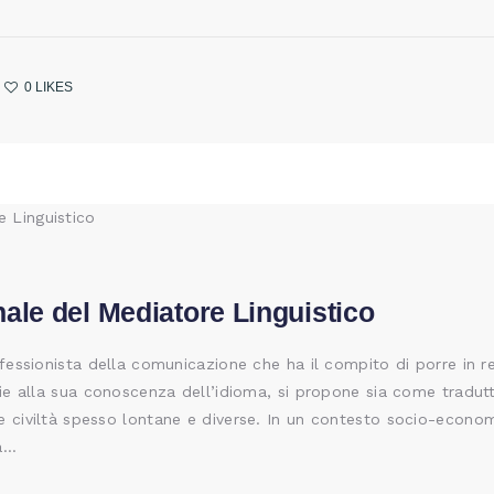
0
LIKES
nale del Mediatore Linguistico
ofessionista della comunicazione che ha il compito di porre in r
zie alla sua conoscenza dell’idioma, si propone sia come tradut
e civiltà spesso lontane e diverse. In un contesto socio-econo
ra…