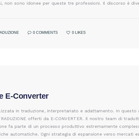
li, non sono idonee per queste tre professioni. Il discorso è di
ADUZIONE
0
COMMENTS
0
LIKES
ne E-Converter
lizzata in traduzione, interpretariato e adattamento. In questo
TRADUZIONE offerti da E-CONVERTER. Il nostro team di traduttor
uzione fa parte di un processo produttivo estremamente comple
iche automatiche. Ogni strategia di espansione verso mercati e