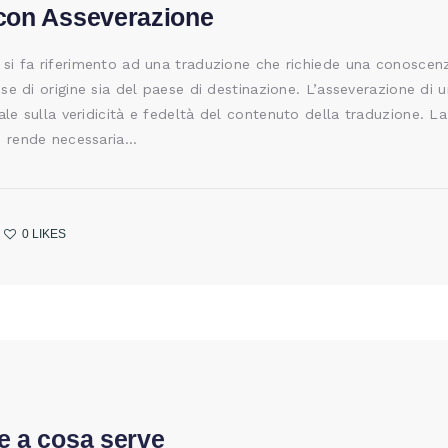
con Asseverazione
e si fa riferimento ad una traduzione che richiede una conoscen
aese di origine sia del paese di destinazione. L’asseverazione di
ale sulla veridicità e fedeltà del contenuto della traduzione. La
e rende necessaria…
0
LIKES
e a cosa serve