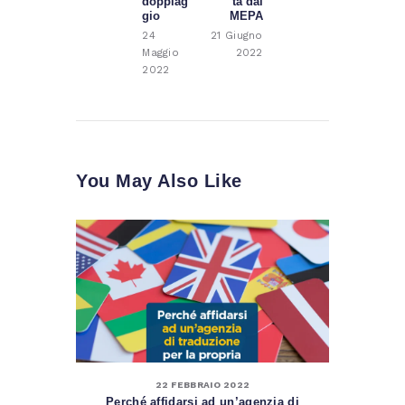
doppiag
ta dal
gio
MEPA
24
21 Giugno
Maggio
2022
2022
You May Also Like
22 FEBBRAIO 2022
Perché affidarsi ad un’agenzia di