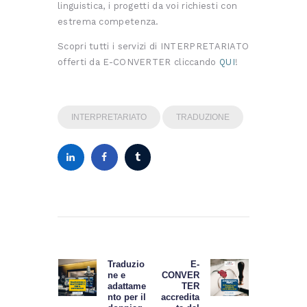
linguistica, i progetti da voi richiesti con
estrema competenza.
Scopri tutti i servizi di INTERPRETARIATO
offerti da E-CONVERTER cliccando
QUI
!
INTERPRETARIATO
TRADUZIONE
Navigazione
articoli
Traduzio
E-
Previous
Next
ne e
CONVER
post:
post:
adattame
TER
nto per il
accredita