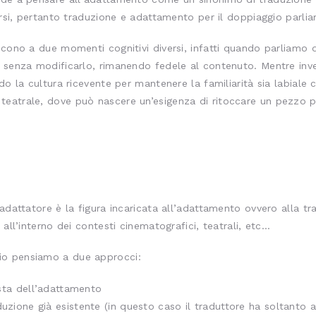
versi, pertanto traduzione e adattamento per il doppiaggio parli
scono a due momenti cognitivi diversi, infatti quando parliamo 
lo senza modificarlo, rimanendo fedele al contenuto. Mentre i
ndo la cultura ricevente per mantenere la familiarità sia labiale
eatrale, dove può nascere un’esigenza di ritoccare un pezzo pe
’adattatore è la figura incaricata all’adattamento ovvero alla t
 all’interno dei contesti cinematografici, teatrali, etc…
io pensiamo a due approcci:
ista dell’adattamento
uzione già esistente (in questo caso il traduttore ha soltanto 