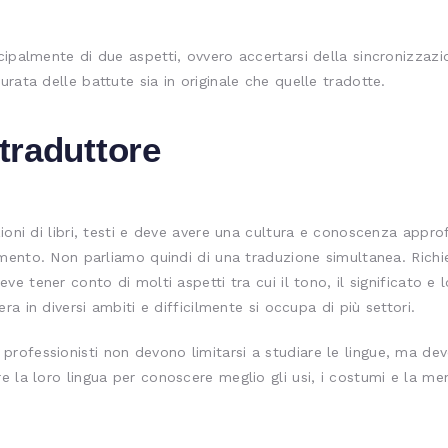
cipalmente di due aspetti, ovvero accertarsi della sincronizzaz
rata delle battute sia in originale che quelle tradotte.
 traduttore
zioni di libri, testi e deve avere una cultura e conoscenza appr
erimento. Non parliamo quindi di una traduzione simultanea. Rich
ve tener conto di molti aspetti tra cui il tono, il significato e l
era in diversi ambiti e difficilmente si occupa di più settori.
rofessionisti non devono limitarsi a studiare le lingue, ma de
e la loro lingua per conoscere meglio gli usi, i costumi e la me