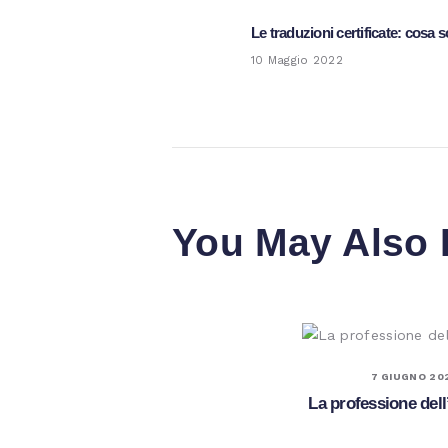
Le traduzioni certificate: cosa s
Previous
post:
10 Maggio 2022
You May Also 
7 GIUGNO 20
La professione dell