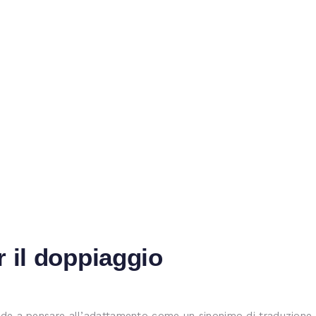
r il doppiaggio
nde a pensare all’adattamento come un sinonimo di traduzione de