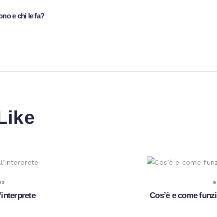
ono e chi le fa?
Like
22
9
’interprete
Cos’è e come funzi