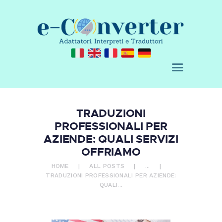
CHI SIAMO
E-CONVERTER - AGENZIA DI
SERVIZI
TRADUZIONE
ACQUISTA
Adattatori, Interpreti e Traduttori
BLOG
RICHIEDI UN
PREVENTIVO
CONTATTI
TRADUZIONI
0 ITEMS
€ 0,00
PROFESSIONALI PER
AZIENDE: QUALI SERVIZI
OFFRIAMO
HOME
ALL POSTS
...
TRADUZIONI PROFESSIONALI PER AZIENDE:
QUALI...