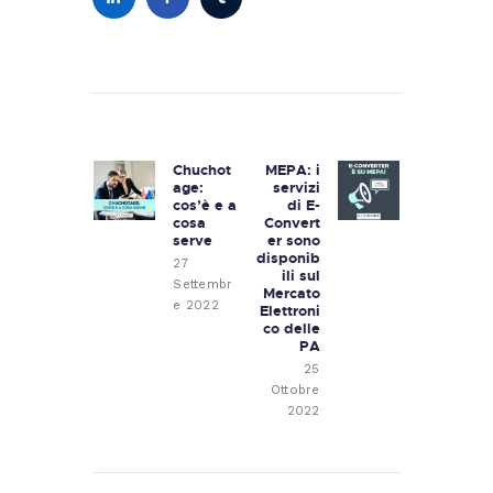
Navigazione
articoli
Chuchot
MEPA: i
Previous
Next
age:
servizi
post:
post:
cos’è e a
di E-
cosa
Convert
serve
er sono
disponib
27
ili sul
Settembr
Mercato
e 2022
Elettroni
co delle
PA
25
Ottobre
2022